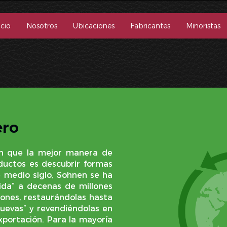
icio
Nosotros
Ubicaciones
Fabricantes
Minoristas
ero
en que la mejor manera de
oductos es descubrir formas
e medio siglo, Sohnen se ha
ida” a decenas de millones
ones, restaurándolas hasta
uevas” y revendiéndolas en
portación. Para la mayoría