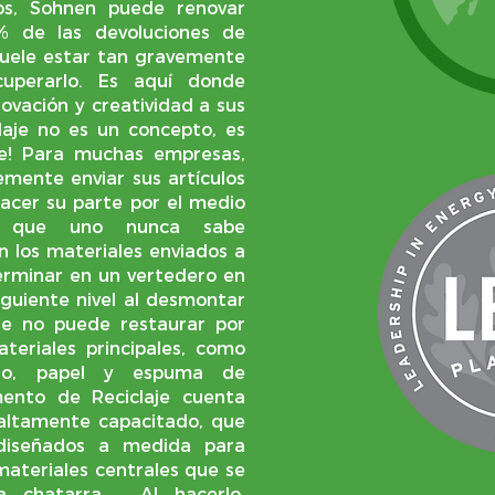
os, Sohnen puede renovar
 de las devoluciones de
suele estar tan gravemente
uperarlo. Es aquí donde
ovación y creatividad a sus
laje no es un concepto, es
ble! Para muchas empresas,
emente enviar sus artículos
acer su parte por el medio
s que uno nunca sabe
 los materiales enviados a
erminar en un vertedero en
siguiente nivel al desmontar
in
ue no puede restaurar por
teriales principales, como
ucho, papel y espuma de
mento de Reciclaje cuenta
altamente capacitado, que
 diseñados a medida para
ateriales centrales que se
a chatarra. Al hacerlo,